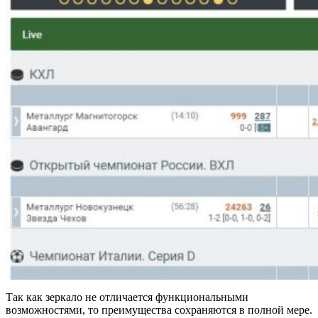
Так как зеркало не отличается функциональными
возможностями, то преимущества сохраняются в полной мере.