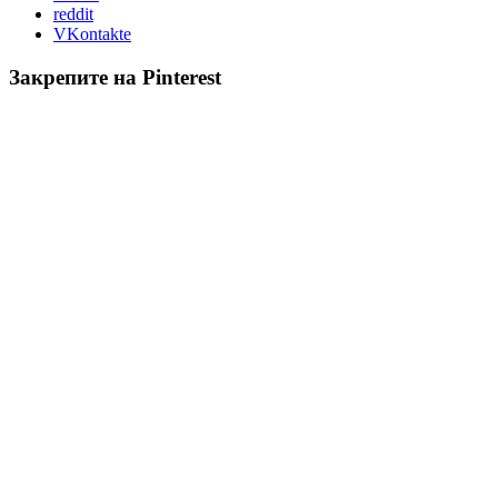
reddit
VKontakte
Закрепите на Pinterest