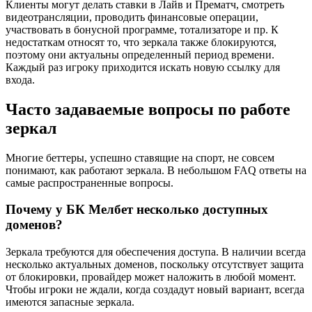
Клиенты могут делать ставки в Лайв и Прематч, смотреть
видеотрансляции, проводить финансовые операции,
участвовать в бонусной программе, тотализаторе и пр. К
недостаткам относят то, что зеркала также блокируются,
поэтому они актуальны определенный период времени.
Каждый раз игроку приходится искать новую ссылку для
входа.
Часто задаваемые вопросы по работе
зеркал
Многие беттеры, успешно ставящие на спорт, не совсем
понимают, как работают зеркала. В небольшом FAQ ответы на
самые распространенные вопросы.
Почему у БК Мелбет несколько доступных
доменов?
Зеркала требуются для обеспечения доступа. В наличии всегда
несколько актуальных доменов, поскольку отсутствует защита
от блокировки, провайдер может наложить в любой момент.
Чтобы игроки не ждали, когда создадут новый вариант, всегда
имеются запасные зеркала.