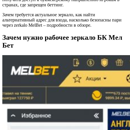
странах, где запрещен беттинг.
Зачем требуется актуальное зеркало, как найти
альтернативный адрес для входа, насколько безопасны пари
через zerkalo MelBet – подробности в обзоре.
Зачем нужно рабочее зеркало БК Мел
Бет