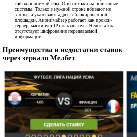
сайты-анонимайзеры. Они похожи на поисковые
системы. Только в нужной строке вбивают не
запрос, а указывают адрес заблокированной
площадки. Анонимайзер работает как прокси-
сервер, маскирует IP пользователя. Недостаток:
отсутствует шифрование передаваемой
информации.
Преимущества и недостатки ставок
через зеркало Мелбет